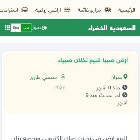
الرئيسية
مزارع قائمة
اراضي زراعية
استراحات
السعودية الخضراء
دخول
عربي
Eng
ارض صبيا للبيع نخلان صبياء
جيزان
شتيفي طارق
منذ 9 أشهر
#526
أخر تحديث منذ 9
أشهر
‏للبيع ارض في نخلان صك الكتروني ورخصه بناء