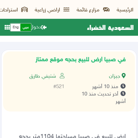
الرئيسية
مزارع قائمة
اراضي زراعية
استراحات
السعودية الخضراء
دخول
عربي
Eng
في صبيا ارض للبيع بحجه موقع ممتاز
جيزان
شتيفي طارق
منذ 10 أشهر
#521
أخر تحديث منذ 10
أشهر
‏ارض للبيع في صبيا مساحتها 1104متر بحجه