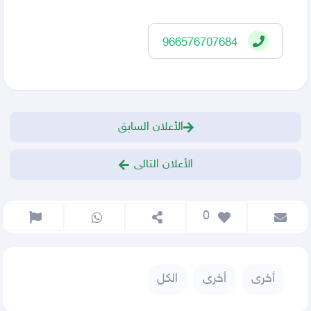
966576707684
الأعلان السابق
الأعلان التالى
 0
أخرى
أخرى
الكل