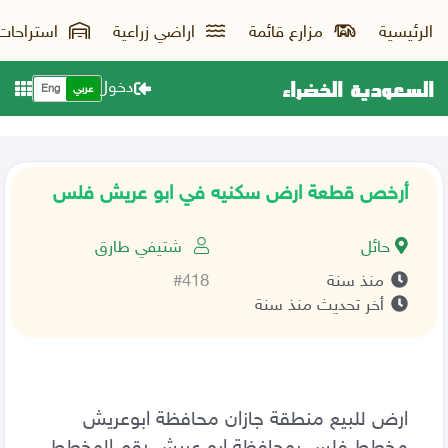
الرئيسية
مزارع قائمة
اراضي زراعية
استراحات
السعودية الخضراء
دخول
عربي
Eng
أرخص قطعة ارض سكنيه في ابو عريش فلس
حائل
شتيفي طارق
منذ سنة
#418
أخر تحديث منذ سنة
ارض للبيع منطقة جازان محافظة ابوعريش
مخطط فلس بمحافظة ابو عريش رقم المخطط