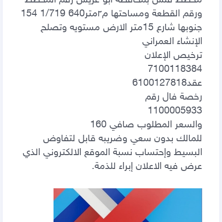
154‪ ورقم القطعة 1/719‪ ومساحتها 640‪م٢متر
جنوبها شارع 15متر الارض مستويه وتصلح
للمالك بدون سعي وضريبه قابل لتفاوض
البسيط وإحتساب نسبة الموقع الالكتروني الذي
عرض فيه الاعلان إبراء للذمة.