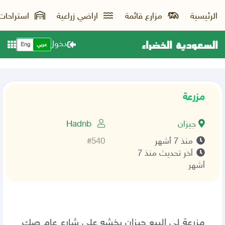
الرئيسية
مزارع قائمة
اراضي زراعية
استراحات
السعودية الخضراء
دخول
عربي
Eng
مزرعة
جيزان
Hadnb
منذ 7 أشهر
#540
أخر تحديث منذ 7
أشهر
مزرعة لي البيع جيزان بخشه على شارع عام صك