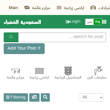
تراحات
اراضي زراعية
مزارع قائمة
Main
السعودية الخضراء
Login
Eng
عربي
Add Your Post
مستلزمات الري
المحاصيل الزراعية
اراضي زراعية
مزارع قائمة
Filtering