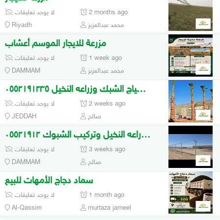
2 months ago
لا يوجد تعليقات
محمد عبدالعزيز
Riyadh
مزرعة للايجار الموسم أعشاب
1 week ago
لا يوجد تعليقات
محمد عبدالعزيز
DAMMAM
تركيب سياج الشبك وزراعه النخيل ٠٥٥٢١٩١٢٣٥
2 weeks ago
لا يوجد تعليقات
صالح
JEDDAH
مقاولات زراعه النخيل وتركيب الشبوك ٠٥٥٢١٩١٢
3 weeks ago
لا يوجد تعليقات
صالح
DAMMAM
سماد دجاج الأمهات للبيع
1 month ago
لا يوجد تعليقات
Al-Qassim
murtaza jameel